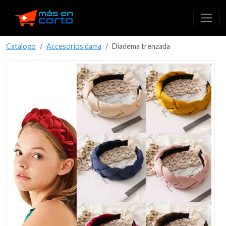
Catalogo
Accesorios dama
Diadema trenzada