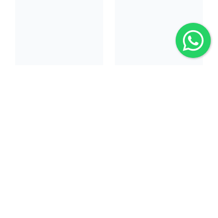
Laptop Acer
PC Intel Core i3
Aspire 5 A514-
Ensamble para
53
Hogar/Oficina
MXN $12,100.00
MXN $11,550.00
MEN
MEN
Ver detalle
Ver detalle