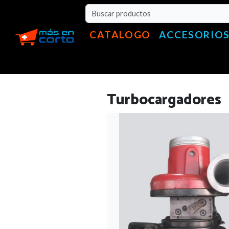
CATALOGO
ACCESORIO
Turbocargadores