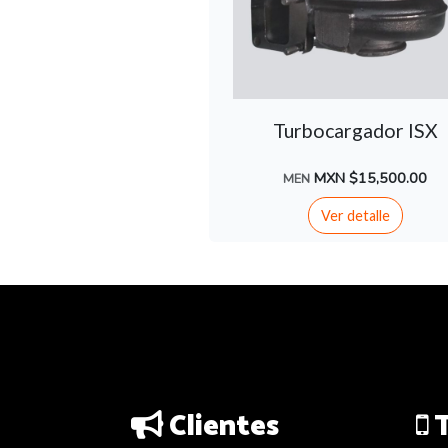
Turbocargador ISX
MXN $15,500.00
MEN
Ver detalle
Clientes
T