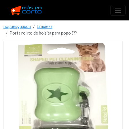
nopuesguauuu
Limpieza
Porta rollito de bolsita para popo ???